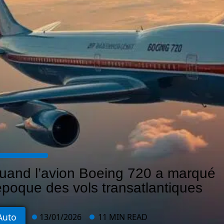
uand l’avion Boeing 720 a marqué
’époque des vols transatlantiques
Auto
13/01/2026
11 MIN READ