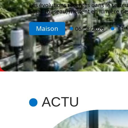
Les évolutions récentes dans le secteu
Smaf Touseau, mettent en lumière des
Maison
06/08/2026
11 
ACTU