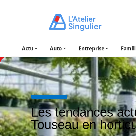
Actu
Auto
Entreprise
Famil
Les tendances act
Touseau en horticu