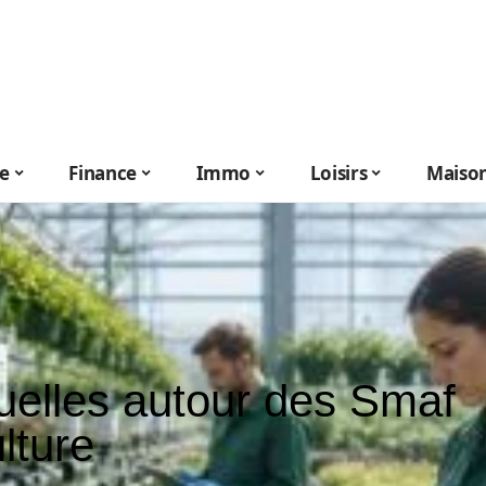
le
Finance
Immo
Loisirs
Maiso
uelles autour des Smaf
lture