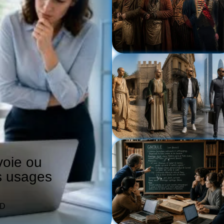
voie ou
s usages
AD