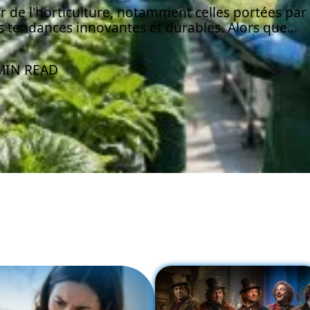
r de l'horticulture, notamment celles portées par
 tendances innovantes et durables. Alors que
…
MIN READ