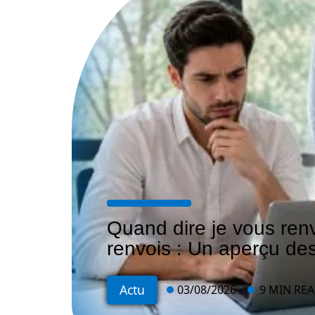
Quand dire je vous ren
renvois : Un aperçu de
Actu
03/08/2026
9 MIN RE