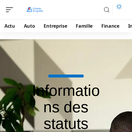
Actu
Auto
Entreprise
Famille
Finance
I
Informatio
ns des
statuts