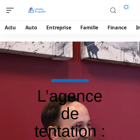
Actu
Auto
Entreprise
Famille
Finance
I
L’agence
de
tentation :