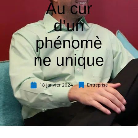
Au cur
d’un
phénomè
ne unique
18 janvier 2024
Entreprise