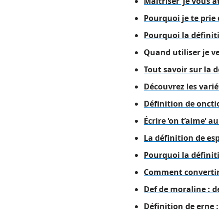
Maîtriser ‘je vous 
Pourquoi je te prie 
Pourquoi la définit
Quand utiliser je v
Tout savoir sur la d
Découvrez les varié
Définition de oncti
Écrire ‘on t’aime’ a
La définition de es
Pourquoi la définit
Comment convertir 
Def de moraline : d
Définition de erne 