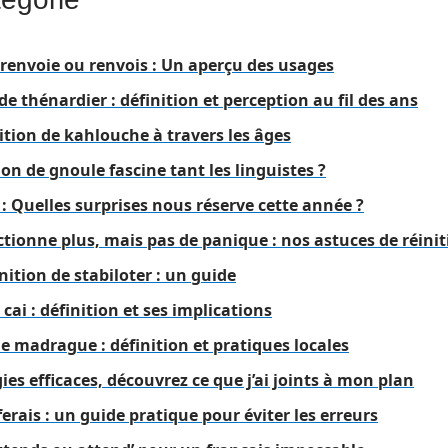
 renvoie ou renvois : Un aperçu des usages
de thénardier : définition et perception au fil des ans
nition de kahlouche à travers les âges
ion de gnoule fascine tant les linguistes ?
6 : Quelles surprises nous réserve cette année ?
ionne plus, mais pas de panique : nos astuces de réinit
ition de stabiloter : un guide
cai : définition et ses implications
de madrague : définition et pratiques locales
égies efficaces, découvrez ce que j’ai joints à mon plan
ferais : un guide pratique pour éviter les erreurs