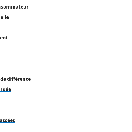
consommateur
elle
sent
nde différence
 idée
passées