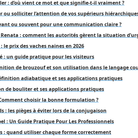
ler : d’où vient ce mot et que signifie-t-il vraiment ?
r ou solliciter l’attention de vos supérieurs hiérarchique
vant ou souvent pour une communication claire ?
 Renata : comment les autorités gèrent la situation d’u
 le prix des vaches naines en 2026
é : un guide pratique pour les visiteurs
ition de brouzouf et son utilisation dans le langage co
éfinition adiabatique et ses applications pratiques
on de bouliter et ses applications pratiques
: Comment choisir la bonne formulation ?
s : les pièges à éviter lors de la conjugaison
el : Un Guide Pratique Pour Les Professionnels
vis : quand utiliser chaque forme correctement