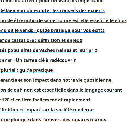
attends ou attend’ pour un français impeccable
de bien vouloir écouter les conseils des experts
ion de être imbu de sa personne est-elle essentielle en p
end ou je vends : guide pratique pour vos écrits
ef de castafiore : définition et enjeux
tés populaires de vaches naines et leur prix
onner : Un terme clé à redécouvrir
u pluriel : guide pratique
perantie et son impact dans notre vie quotidienne
ion de euh non est essentielle dans le langage courant
120 cl en litre facilement et rapidement
éfinition et impact sur la société moderne
: une plongée dans l’univers des rapaces marins