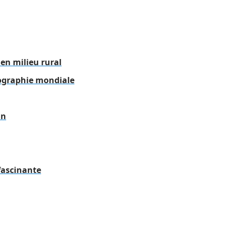
en milieu rural
éographie mondiale
in
 fascinante