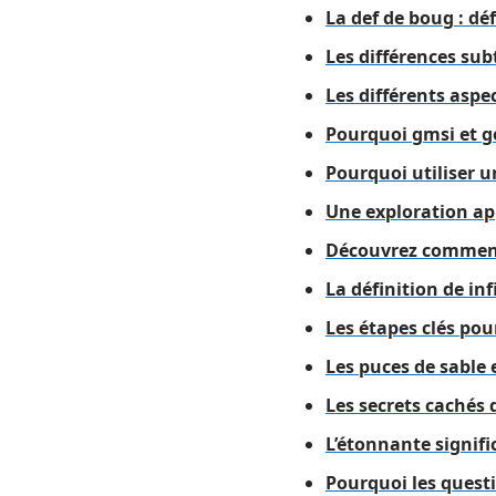
La def de boug : dé
Les différences sub
Les différents aspe
Pourquoi gmsi et ge
Pourquoi utiliser 
Une exploration app
Découvrez comment 
La définition de in
Les étapes clés pou
Les puces de sable 
Les secrets cachés d
L’étonnante signific
Pourquoi les questi