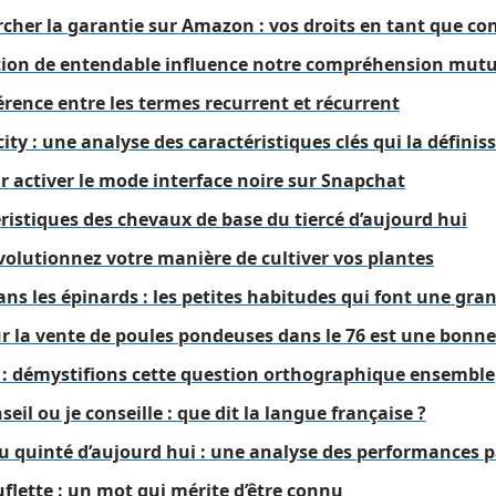
her la garantie sur Amazon : vos droits en tant que 
ion de entendable influence notre compréhension mutu
rence entre les termes recurrent et récurrent
ity : une analyse des caractéristiques clés qui la définis
r activer le mode interface noire sur Snapchat
éristiques des chevaux de base du tiercé d’aujourd hui
volutionnez votre manière de cultiver vos plantes
ns les épinards : les petites habitudes qui font une gra
r la vente de poules pondeuses dans le 76 est une bonne
é : démystifions cette question orthographique ensemble
eil ou je conseille : que dit la langue française ?
du quinté d’aujourd hui : une analyse des performances 
uflette : un mot qui mérite d’être connu