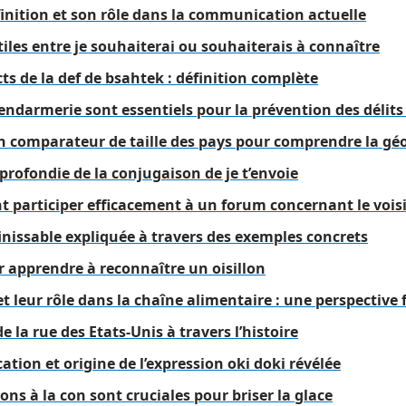
finition et son rôle dans la communication actuelle
tiles entre je souhaiterai ou souhaiterais à connaître
cts de la def de bsahtek : définition complète
ndarmerie sont essentiels pour la prévention des délits 
un comparateur de taille des pays pour comprendre la g
rofondie de la conjugaison de je t’envoie
participer efficacement à un forum concernant le vois
finissable expliquée à travers des exemples concrets
r apprendre à reconnaître un oisillon
et leur rôle dans la chaîne alimentaire : une perspective
e la rue des Etats-Unis à travers l’histoire
ation et origine de l’expression oki doki révélée
ons à la con sont cruciales pour briser la glace