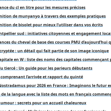
nce du cl en litre pour les mesures précises
nition de munyanyo à travers des exemples pratiques
ition de bisolet pour mieux l’utiliser dans vos écrits
tpellier sud : initiatives citoyennes et engagement loca
nces du cheval de base des courses PMU d’aujourd’hui qu
cryptée : un détail qui fait partie de son image iconique
capitale en W : liste des noms des capitales commençant
du tiercé : Un guide pour les parieurs débutants
n comprenant l’arrivée et rapport du quinté
 Nostradamus pour 2026 en France : Imaginons le futur 
e de la langue avec la liste des mots en français commenç
humour : secrets pour un accueil chaleureux