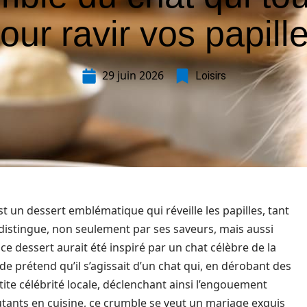
our ravir vos papill
29 juin 2026
Loisirs
un dessert emblématique qui réveille les papilles, tant
e distingue, non seulement par ses saveurs, mais aussi
t, ce dessert aurait été inspiré par un chat célèbre de la
 prétend qu’il s’agissait d’un chat qui, en dérobant des
te célébrité locale, déclenchant ainsi l’engouement
tants en cuisine, ce crumble se veut un mariage exquis