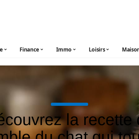
le
Finance
Immo
Loisirs
Maiso
couvrez la recette
mble du chat qui to