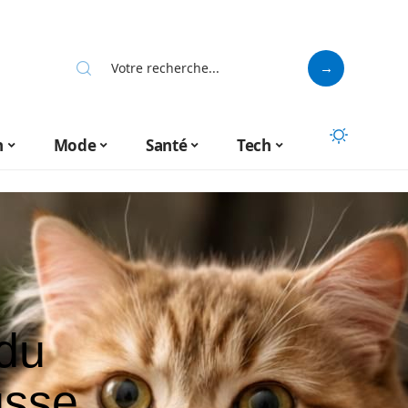
n
Mode
Santé
Tech
 du
usse