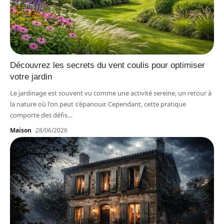
Découvrez les secrets du vent coulis pour optimiser
votre jardin
Le jardinage est souvent vu comme une activité sereine, un retour à
la nature où l'on peut s'épanouir. Cependant, cette pratique
comporte des défis
…
Maison
28/06/2026