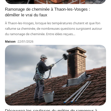
Ramonage de cheminée à Thaon-les-Vosges :
démêler le vrai du faux
À Thaon-les-Vosges, lorsque les températures chutent et que l’on
rallume sa cheminée, de nombreuses questions surgissent autour
du ramonage de cheminée. Entre idées reçues
…
Maison
22/01/2026
Découvrez les coulisses du métier de ramoneur à