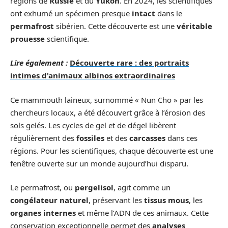
régions de
Russie
et du
Yukon
. En 2024, les scientifiques
ont exhumé un spécimen presque
intact
dans le
permafrost
sibérien. Cette découverte est une
véritable
prouesse
scientifique.
Lire également :
Découverte rare : des portraits
intimes d'animaux albinos extraordinaires
Ce mammouth laineux, surnommé « Nun Cho » par les
chercheurs locaux, a été découvert grâce à l’érosion des
sols gelés. Les cycles de gel et de dégel libèrent
régulièrement des
fossiles
et des
carcasses
dans ces
régions. Pour les scientifiques, chaque découverte est une
fenêtre ouverte sur un monde aujourd’hui disparu.
Le permafrost, ou
pergelisol
, agit comme un
congélateur naturel
, préservant les
tissus mous
, les
organes internes
et même l’ADN de ces animaux. Cette
conservation exceptionnelle permet des
analyses