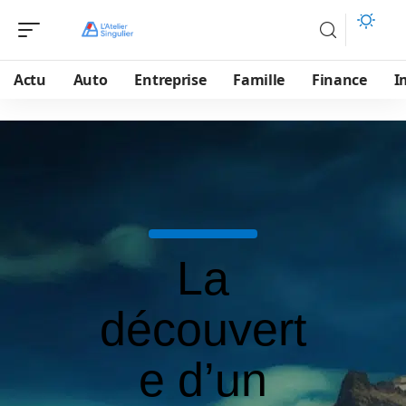
Actu
Auto
Entreprise
Famille
Finance
I
La
découvert
e d’un