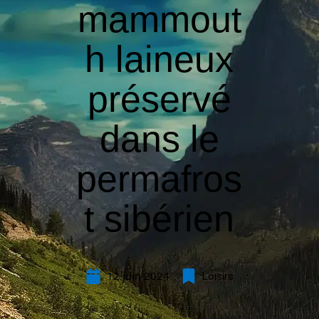
mammout
h laineux
préservé
dans le
permafros
t sibérien
12 juin 2024
Loisirs