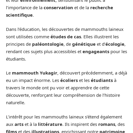
et leur
environnement
, sensibilisant le public à
l’importance de la
conservation
et de la
recherche
scientifique
.
Dans l’éducation, les découvertes de mammouths laineux
sont utilisées comme
études de cas
. Elles illustrent les
principes de
paléontologie
, de
génétique
et d’
écologie
,
rendant ces sujets plus accessibles et
engageants
pour les
étudiants.
Le
mammouth Yukagir
, découvert précédemment, a déjà
eu un impact énorme. Les
écoliers
et les
étudiants
à
travers le monde ont pu voir et apprendre de cette
découverte, renforçant leur compréhension de l’histoire
naturelle.
L’intérêt pour les mammouths laineux s’étend également
aux
arts
et à la
littérature
. Ils inspirent des
romans
, des
films
et des
illustrations
, enrichissant notre
patrimoine