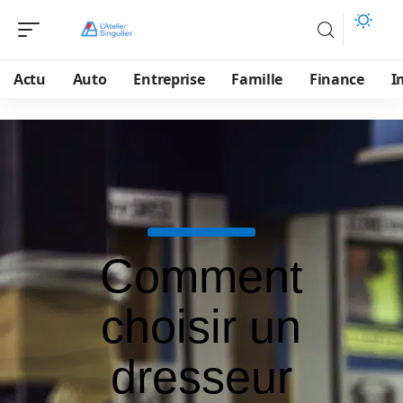
Actu
Auto
Entreprise
Famille
Finance
I
Comment
choisir un
dresseur