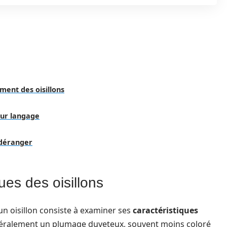
ment des oisillons
eur langage
 déranger
ues des oisillons
un oisillon consiste à examiner ses
caractéristiques
néralement un plumage duveteux, souvent moins coloré