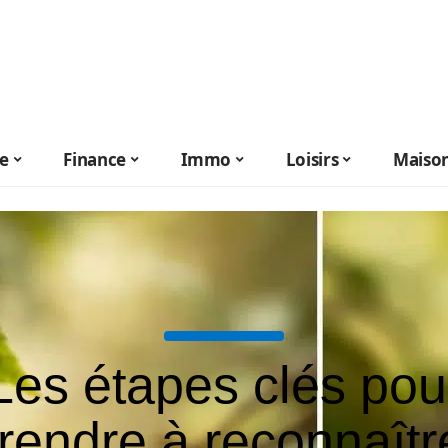
le
Finance
Immo
Loisirs
Maiso
Les étapes clés pou
rendre à reconnaîtr