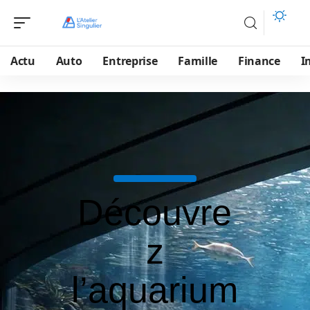
Actu
Auto
Entreprise
Famille
Finance
I
Découvre
z
l’aquarium