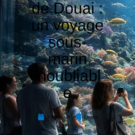
de Douai :
un voyage
sous-
marin
inoubliabl
e
3 mai 2026
Loisirs