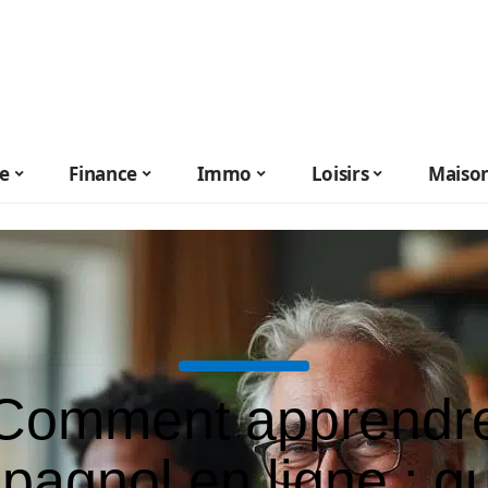
le
Finance
Immo
Loisirs
Maiso
Comment apprendr
spagnol en ligne : g