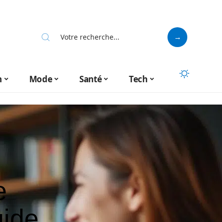
n
Mode
Santé
Tech
e
uide