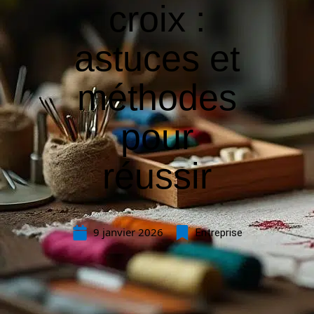
croix :
astuces et
méthodes
pour
réussir
9 janvier 2026
Entreprise