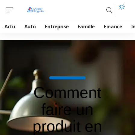
Actu
Auto
Entreprise
Famille
Finance
I
Comment
faire un
produit en