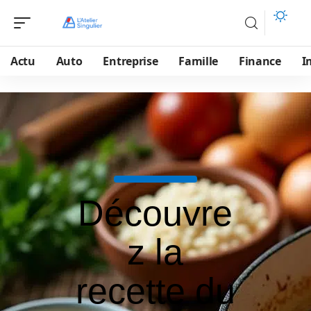
Actu
Auto
Entreprise
Famille
Finance
I
Découvre
z la
recette du