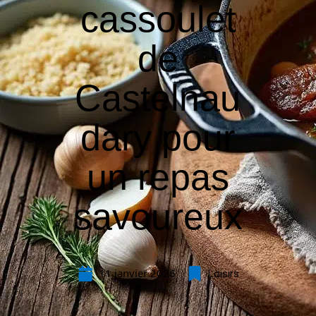
cassoulet
de
Castelnau
dary pour
un repas
savoureux
11 janvier 2026
Loisirs