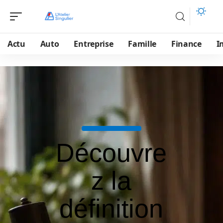
Actu
Auto
Entreprise
Famille
Finance
I
Découvre
z la
définition