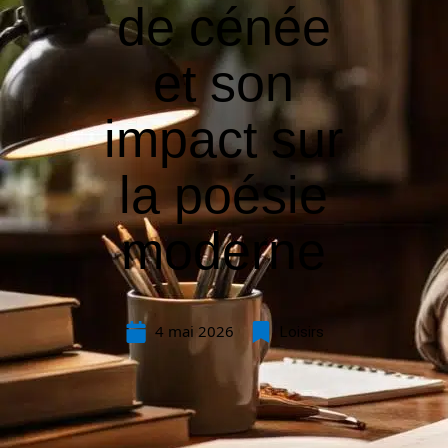
de cénée
et son
impact sur
la poésie
moderne
4 mai 2026
Loisirs