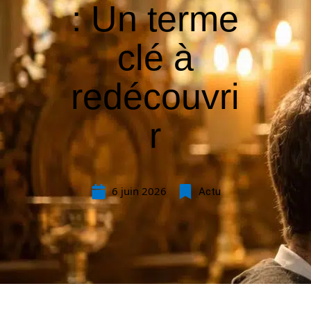
: Un terme
clé à
redécouvri
r
6 juin 2026
Actu