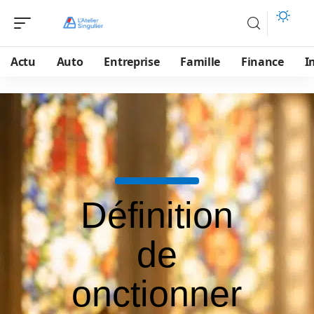
Actu
Auto
Entreprise
Famille
Finance
I
Définition
de
onctionner