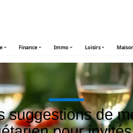
le
Finance
Immo
Loisirs
Maiso
s suggestions de m
étarien pour invités