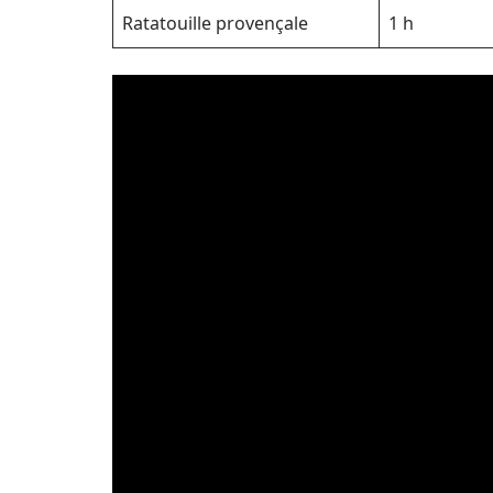
Ratatouille provençale
1 h