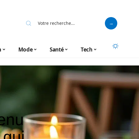
n
Mode
Santé
Tech
enu
 qui