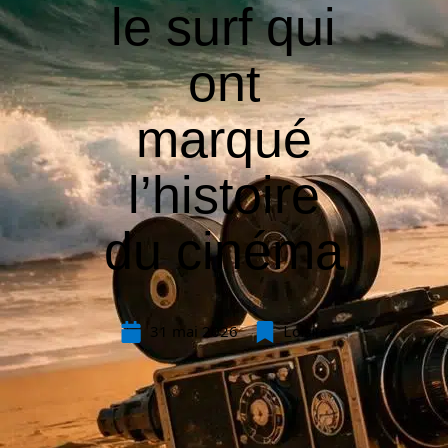
le surf qui
ont
marqué
l’histoire
du cinéma
31 mai 2026
Loisirs