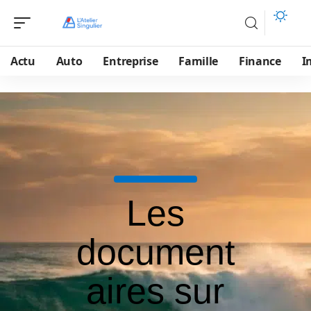
Actu
Auto
Entreprise
Famille
Finance
I
Les
document
aires sur