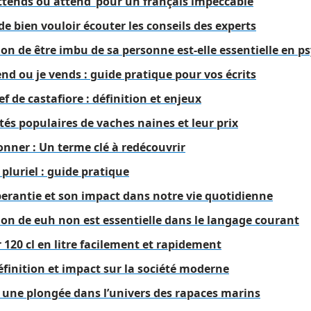
attends ou attend’ pour un français impeccable
de bien vouloir écouter les conseils des experts
ion de être imbu de sa personne est-elle essentielle en p
end ou je vends : guide pratique pour vos écrits
ef de castafiore : définition et enjeux
tés populaires de vaches naines et leur prix
onner : Un terme clé à redécouvrir
u pluriel : guide pratique
perantie et son impact dans notre vie quotidienne
ion de euh non est essentielle dans le langage courant
120 cl en litre facilement et rapidement
éfinition et impact sur la société moderne
: une plongée dans l’univers des rapaces marins