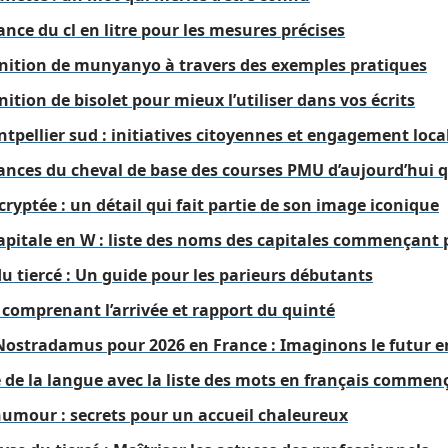
nce du cl en litre pour les mesures précises
nition de munyanyo à travers des exemples pratiques
ition de bisolet pour mieux l’utiliser dans vos écrits
tpellier sud : initiatives citoyennes et engagement loca
nces du cheval de base des courses PMU d’aujourd’hui qu
cryptée : un détail qui fait partie de son image iconique
capitale en W : liste des noms des capitales commençant
du tiercé : Un guide pour les parieurs débutants
n comprenant l’arrivée et rapport du quinté
 Nostradamus pour 2026 en France : Imaginons le futur 
e de la langue avec la liste des mots en français commenç
humour : secrets pour un accueil chaleureux