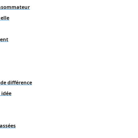
consommateur
elle
sent
nde différence
 idée
passées