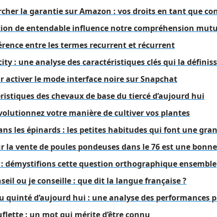
her la garantie sur Amazon : vos droits en tant que 
ion de entendable influence notre compréhension mutu
rence entre les termes recurrent et récurrent
ity : une analyse des caractéristiques clés qui la définis
r activer le mode interface noire sur Snapchat
éristiques des chevaux de base du tiercé d’aujourd hui
volutionnez votre manière de cultiver vos plantes
ns les épinards : les petites habitudes qui font une gra
r la vente de poules pondeuses dans le 76 est une bonne
é : démystifions cette question orthographique ensemble
eil ou je conseille : que dit la langue française ?
du quinté d’aujourd hui : une analyse des performances 
uflette : un mot qui mérite d’être connu