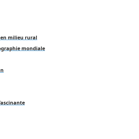
en milieu rural
éographie mondiale
in
 fascinante