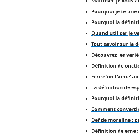
Maîtriser ‘je vous 
Pourquoi je te prie 
Pourquoi la définit
Quand utiliser je v
Tout savoir sur la d
Découvrez les varié
Définition de oncti
Écrire ‘on t’aime’ a
La définition de es
Pourquoi la définit
Comment convertir 
Def de moraline : d
Définition de erne 