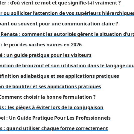
ler : d’où vient ce mot et que signifie-t-il vraiment ?
r ou solliciter l’attention de vos supérieurs hiérarchique
vant ou souvent pour une communication claire ?
 Renata : comment les autorités gèrent la situation d’u
 le prix des vaches naines en 2026
é : un guide pratique pour les visiteurs
ition de brouzouf et son utilisation dans le langage co
éfinition adiabatique et ses applications pratiques
on de bouliter et ses applications pratiques
: Comment choisir la bonne formulation ?
s : les pièges à éviter lors de la conjugaison
el : Un Guide Pratique Pour Les Professionnels
vis : quand utiliser chaque forme correctement