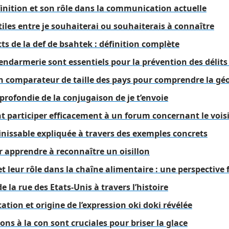
finition et son rôle dans la communication actuelle
tiles entre je souhaiterai ou souhaiterais à connaître
cts de la def de bsahtek : définition complète
ndarmerie sont essentiels pour la prévention des délits 
un comparateur de taille des pays pour comprendre la g
rofondie de la conjugaison de je t’envoie
participer efficacement à un forum concernant le vois
finissable expliquée à travers des exemples concrets
r apprendre à reconnaître un oisillon
et leur rôle dans la chaîne alimentaire : une perspective
e la rue des Etats-Unis à travers l’histoire
ation et origine de l’expression oki doki révélée
ons à la con sont cruciales pour briser la glace