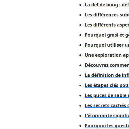
La def de boug : dé
Les différences sub
Les différents aspe
Pourquoi gmsi et ge
Pourquoi utiliser 
Une exploration app
Découvrez comment 
La définition de in
Les étapes clés pou
Les puces de sable 
Les secrets cachés d
L’étonnante signific
Pourquoi les questi