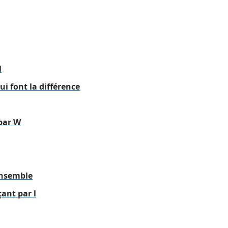
l
i font la différence
 par W
ensemble
ant par l