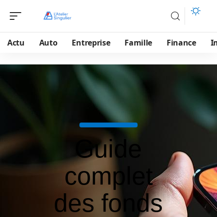
Actu
Auto
Entreprise
Famille
Finance
I
Guide
complet
des fonds