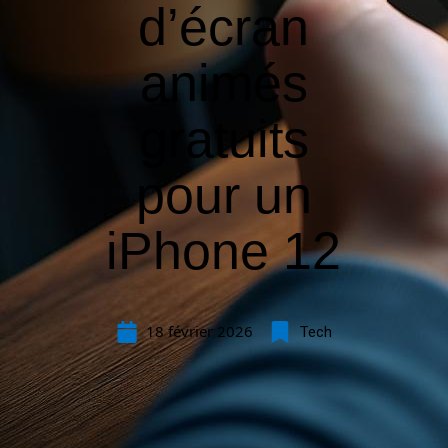
d’écran
animés
gratuits
pour un
iPhone 12
18 février 2026
Tech