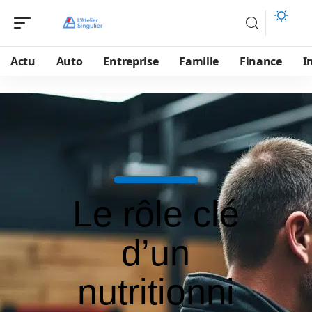
Actu
Auto
Entreprise
Famille
Finance
I
Le rôle clé
d’un
nutritionni