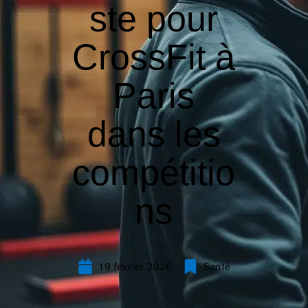
ste pour
CrossFit à
Paris
dans les
compétitio
ns
19 février 2026
Santé