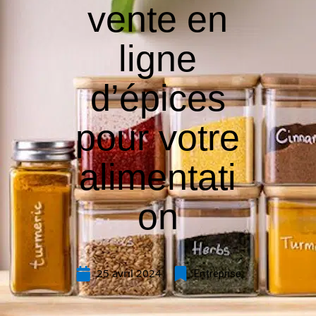
vente en
ligne
d’épices
pour votre
alimentati
on
25 avril 2024
Entreprise