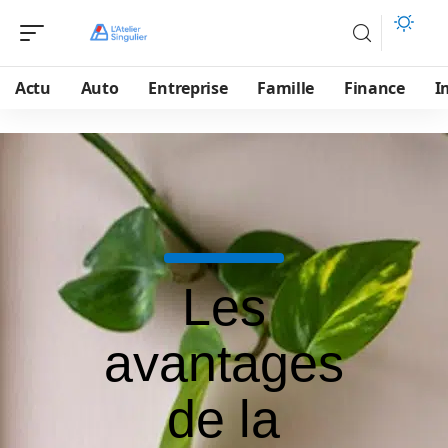
Actu
Auto
Entreprise
Famille
Finance
I
Les
avantages
de la