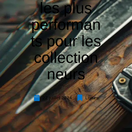
les plus
performan
ts pour les
collection
neurs
22 juillet 2024
Loisirs