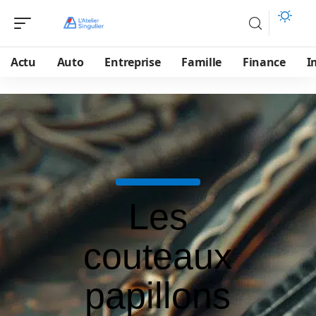
Actu
Auto
Entreprise
Famille
Finance
I
Les
couteaux
papillons