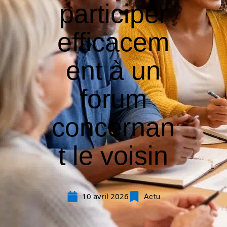
participer
efficacem
ent à un
forum
concernan
t le voisin
10 avril 2026
Actu