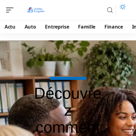
Actu
Auto
Entreprise
Famille
Finance
I
Découvre
z
comment