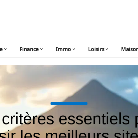
le
Finance
Immo
Loisirs
Maiso
critères essentiels
sir les meilleurs sit