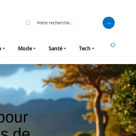
n
Mode
Santé
Tech
 pour
es de