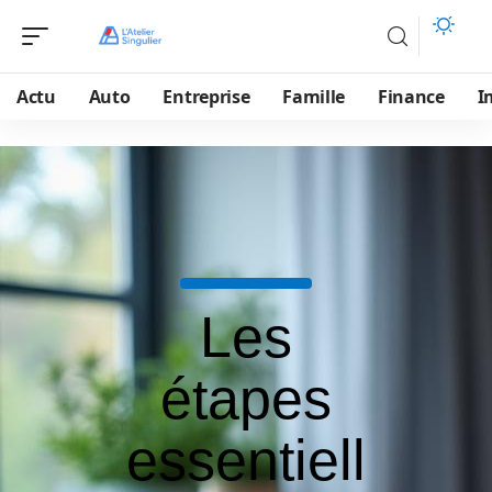
Actu
Auto
Entreprise
Famille
Finance
I
Les
étapes
essentiell