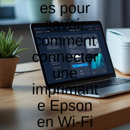
es pour
savoir
comment
connecter
une
imprimant
e Epson
en Wi-Fi