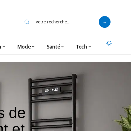
n
Mode
Santé
Tech
s de
t et