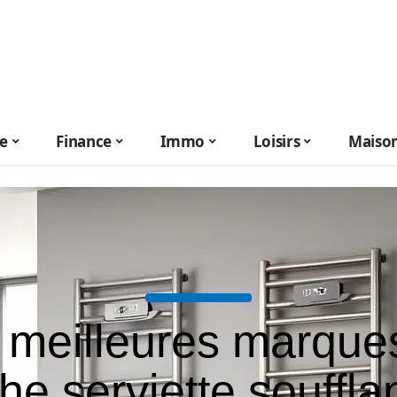
le
Finance
Immo
Loisirs
Maiso
 meilleures marque
he serviette soufflan