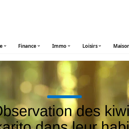
le
Finance
Immo
Loisirs
Maiso
bservation des kiw
arito dans leur habi