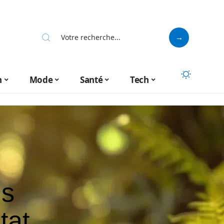
n
Mode
Santé
Tech
is
tat