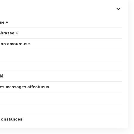
se »
mbrasse »
tion amoureuse
ié
les messages affectueux
rconstances