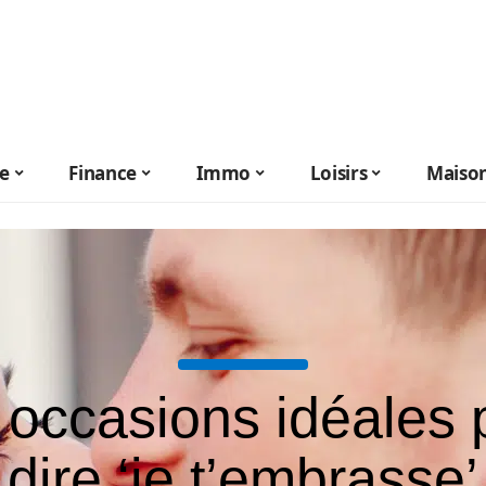
le
Finance
Immo
Loisirs
Maiso
 occasions idéales 
dire ‘je t’embrasse’