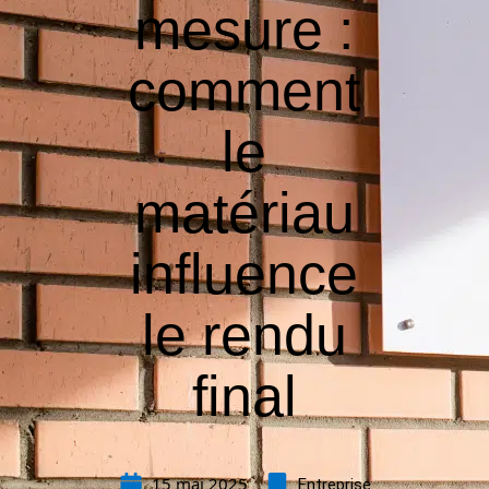
mesure :
comment
le
matériau
influence
le rendu
final
15 mai 2025
Entreprise