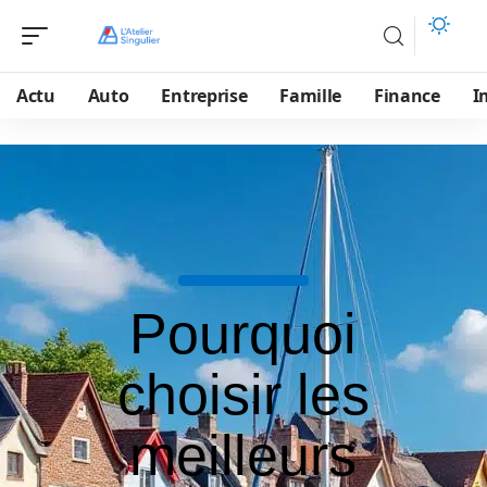
Actu
Auto
Entreprise
Famille
Finance
I
Pourquoi
choisir les
meilleurs