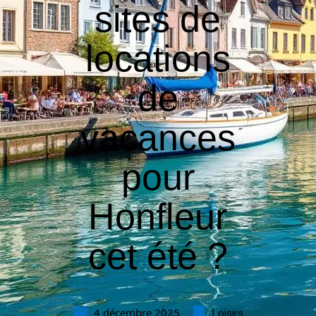
sites de
locations
de
vacances
pour
Honfleur
cet été ?
4 décembre 2025
Loisirs