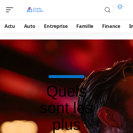
Actu
Auto
Entreprise
Famille
Finance
I
Quels
sont les
plus