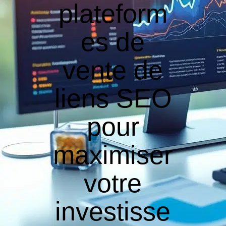
plateform
es de
vente de
liens SEO
pour
maximiser
votre
investisse