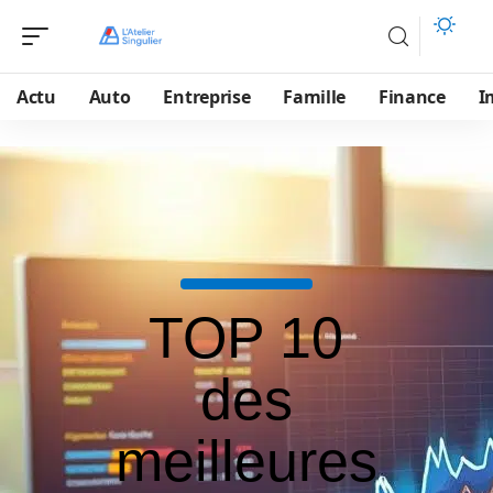
Actu
Auto
Entreprise
Famille
Finance
I
TOP 10
des
meilleures