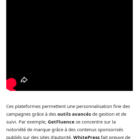
Ces plateformes permettent une personnalisation fine des
campagnes grâce à des
outils avancés
de gestion et de
suivi. Par exemple,
GetFluence
se concentre sur la
notoriété de marque grâce à des contenus sponsorisés
publiés sur des sites d’autorité.
WhitePress
fait preuve de