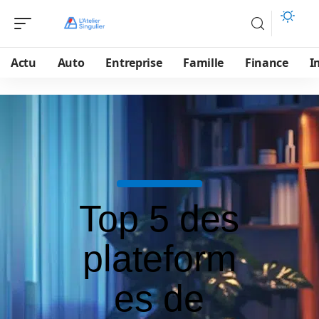
Actu
Auto
Entreprise
Famille
Finance
I
Top 5 des
plateform
es de