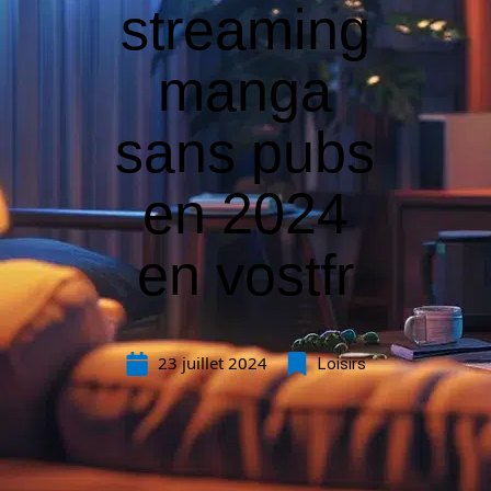
streaming
manga
sans pubs
en 2024
en vostfr
23 juillet 2024
Loisirs