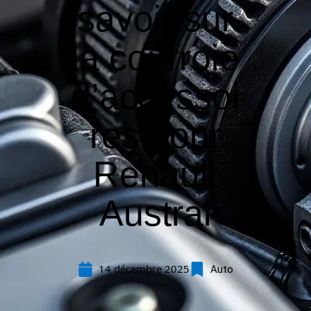
savoir sur
la courroie
d’accessoi
res pour
Renault
Austral
14 décembre 2025
Auto