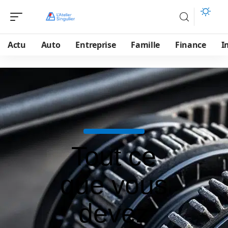
Actu
Auto
Entreprise
Famille
Finance
I
Tout ce
que vous
devez