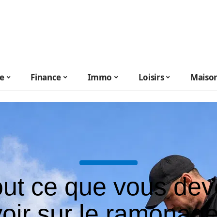
le
Finance
Immo
Loisirs
Maiso
out ce que vous dev
oir sur le ramonag