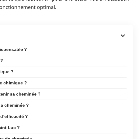
 fonctionnement optimal.
dispensable ?
 ?
nique ?
ge chimique ?
tenir sa cheminée ?
 sa cheminée ?
’efficacité ?
aint Luc ?
ge de cheminée