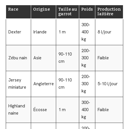
Race
Origine
Taille au
Poids
Production
garrot
laitière
300-
Dexter
Irlande
1 m
400
8 l/jour
kg
200-
90-110
Zébu nain
Asie
300
Faible
cm
kg
200-
Jersey
90-110
Angleterre
300
5-10 l/jour
miniature
cm
kg
300-
Highland
Écosse
1 m
400
Faible
naine
kg
200-