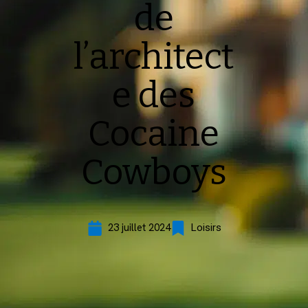
de
l’architect
e des
Cocaine
Cowboys
23 juillet 2024
Loisirs