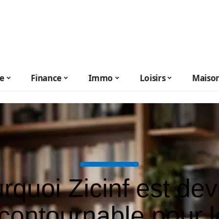
le
Finance
Immo
Loisirs
Maiso
rquoi Zicinf est de
ncontournable pour l