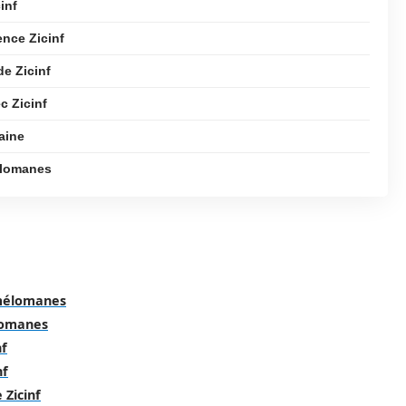
inf
ence Zicinf
e Zicinf
c Zicinf
aine
mélomanes
 mélomanes
élomanes
nf
nf
 Zicinf