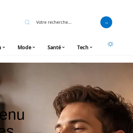
n
Mode
Santé
Tech
venu
es