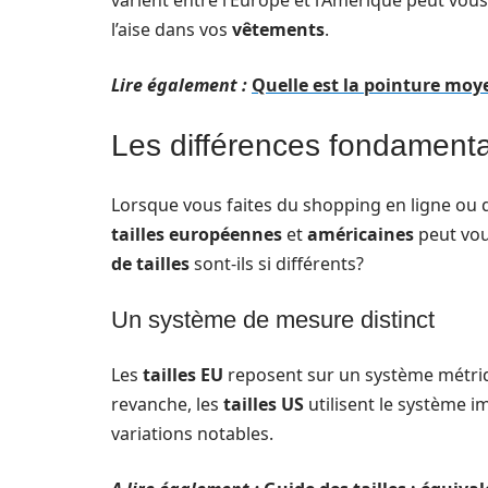
varient entre l’Europe et l’Amérique peut vous 
l’aise dans vos
vêtements
.
Lire également :
Quelle est la pointure moye
Les différences fondamental
Lorsque vous faites du shopping en ligne ou 
tailles européennes
et
américaines
peut vou
de tailles
sont-ils si différents?
Un système de mesure distinct
Les
tailles EU
reposent sur un système métriq
revanche, les
tailles US
utilisent le système i
variations notables.