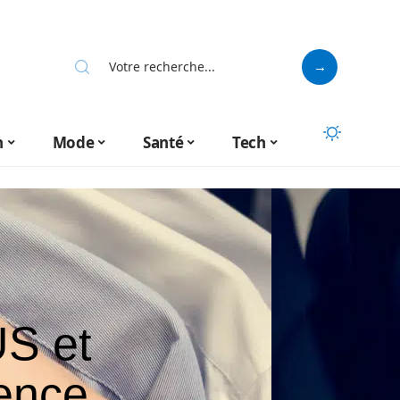
n
Mode
Santé
Tech
US et
rence