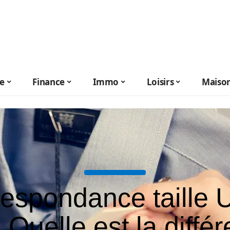
le
Finance
Immo
Loisirs
Maiso
espondance taille 
 Quelle est la diffé