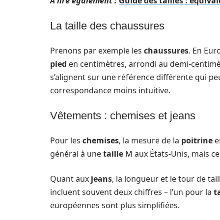
A lire également :
Guide des tailles : équiva
La taille des chaussures
Prenons par exemple les
chaussures
. En Eur
pied
en centimètres, arrondi au demi-centimètr
s’alignent sur une référence différente qui pe
correspondance moins intuitive.
Vêtements : chemises et jeans
Pour les
chemises
, la mesure de la
poitrine
e
général à une
taille
M aux États-Unis, mais cel
Quant aux
jeans
, la longueur et le tour de ta
incluent souvent deux chiffres – l’un pour la
t
européennes sont plus simplifiées.