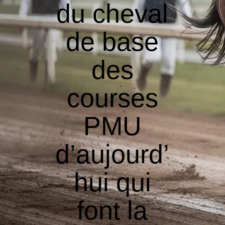
du cheval
de base
des
courses
PMU
d’aujourd’
hui qui
font la