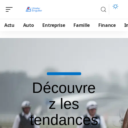
Actu
Auto
Entreprise
Famille
Finance
I
Découvre
z les
tendances