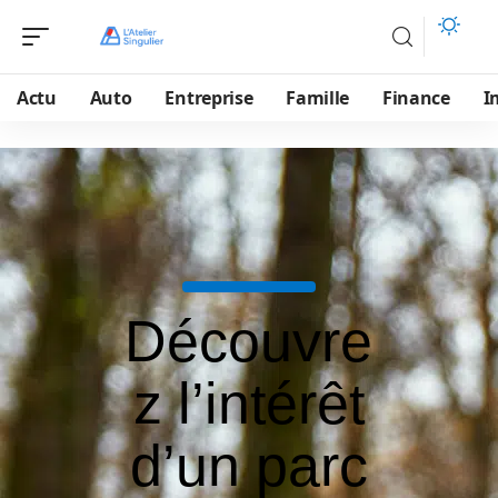
Actu
Auto
Entreprise
Famille
Finance
I
Découvre
z l’intérêt
d’un parc