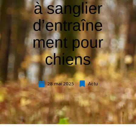
à sanglier
d’entraîne
ment pour
chiens
28 mai 2025
Actu