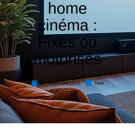
home
cinéma :
Fixes ou
motorisés
26 novembre 2025
Tech