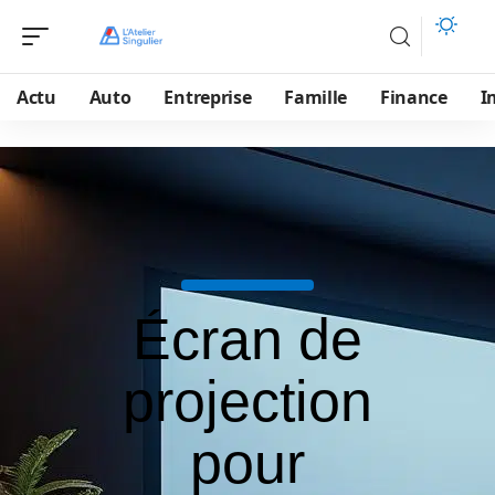
Actu
Auto
Entreprise
Famille
Finance
I
Écran de
projection
pour