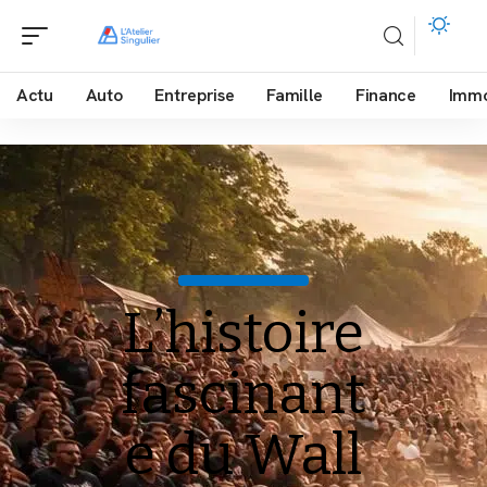
Actu
Auto
Entreprise
Famille
Finance
Imm
L’histoire
fascinant
e du Wall