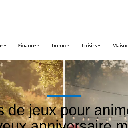
le
Finance
Immo
Loisirs
Maiso
s de jeux pour anim
yeux anniversaire 