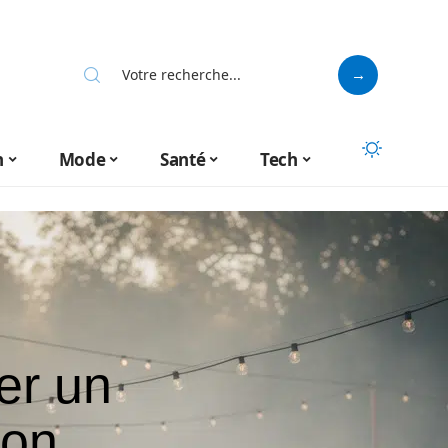
n
Mode
Santé
Tech
er un
mon