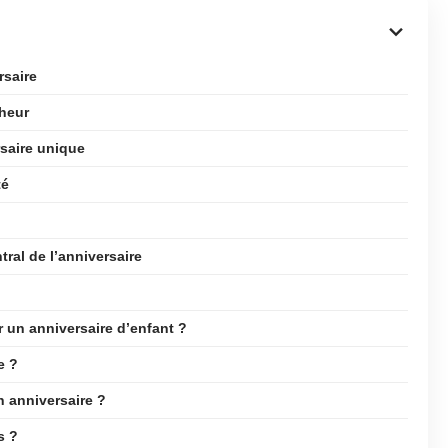
rsaire
nheur
saire unique
té
tral de l’anniversaire
r un anniversaire d’enfant ?
e ?
n anniversaire ?
s ?