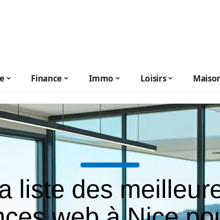
le
Finance
Immo
Loisirs
Maiso
a liste des meilleur
ces web à Nice po