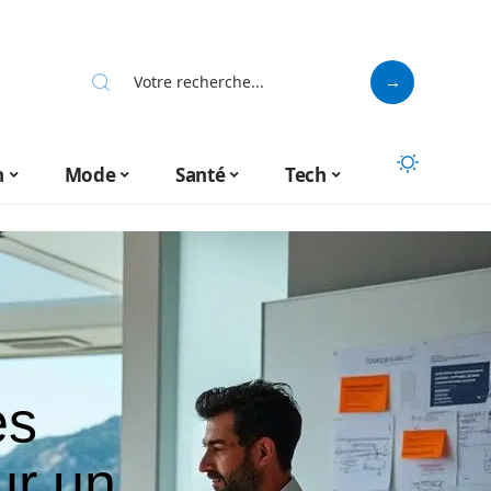
n
Mode
Santé
Tech
es
ur un