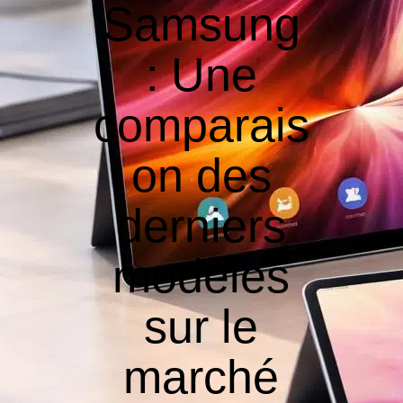
Samsung
: Une
comparais
on des
derniers
modèles
sur le
marché