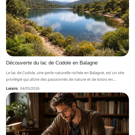
Découverte du lac de Codole en Balagne
Le lac de Codole, une perle naturelle nichée en Balagne, est un site
privilégié qui attire des passionnés de nature et de loisirs en
…
Loisirs
04/05/2026