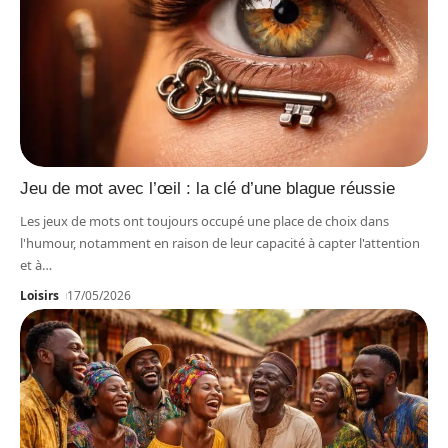
Jeu de mot avec l’œil : la clé d’une blague réussie
Les jeux de mots ont toujours occupé une place de choix dans
l'humour, notamment en raison de leur capacité à capter l'attention
et à
…
Loisirs
17/05/2026