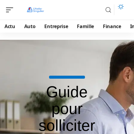
Actu
Auto
Entreprise
Famille
Finance
I
Guide
pour
solliciter